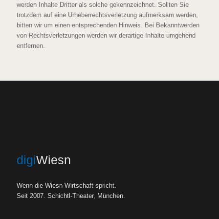
werden Inhalte Dritter als solche gekennzeichnet. Sollten Sie
trotzdem auf eine Urheberrechtsverletzung aufmerksam werden,
bitten wir um einen entsprechenden Hinweis. Bei Bekanntwerden
von Rechtsverletzungen werden wir derartige Inhalte umgehend
entfernen.
digi
Wiesn
Wenn die Wiesn Wirtschaft spricht.
Seit 2007. Schichtl-Theater, München.