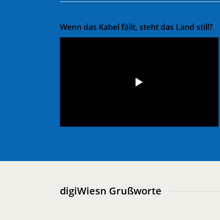
Wenn das Kabel fällt, steht das Land still?
digiWiesn Grußworte