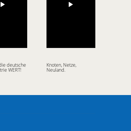
t die deutsche
Knoten, Netze,
trie WERT!
Neuland.