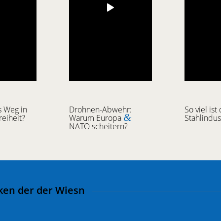
s Weg in
Drohnen-Abwehr:
So viel is
&
reiheit?
Warum Europa
Stahlindus
NATO scheitern?
nken der der Wiesn