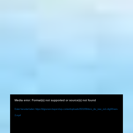
Media error: Format(s) not supported or source(s) not found
Datei herunterladen: https://digiwiesn.bayern/wp-content/uploads/2021/09/doro_dw_new_no1-digiWiesn-
2.mp4